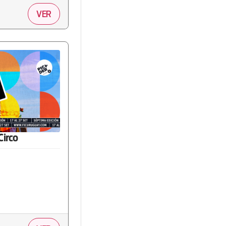
VER
Circo