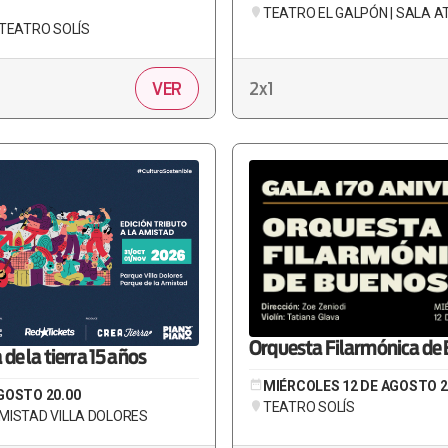
TEATRO EL GALPÓN | SALA 
 TEATRO SOLÍS
VER
2x1
Orquesta Filarmónica de 
de la tierra 15 años
MIÉRCOLES 12 DE AGOSTO 2
GOSTO 20.00
TEATRO SOLÍS
MISTAD VILLA DOLORES