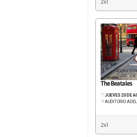
2x1
The Beatales
JUEVES 20 DE A
AUDITORIO ADE
2x1