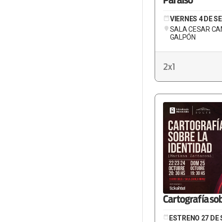
Paraíso
VIERNES 4 DE S
SALA CESAR CA
GALPÓN
2x1
Cartografía sob
ESTRENO 27 DE S