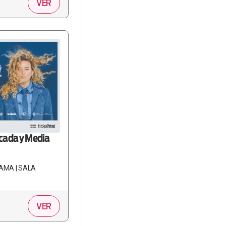
VER
écada y Media
AMA | SALA
VER