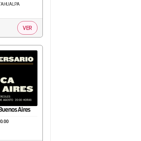
ATAHUALPA
VER
Buenos Aires
0.00