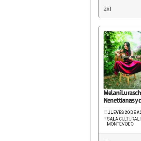
2x1
Melaní Lurasch
Nenettianas y d
JUEVES 20 DE A
SALA CULTURAL 
MONTEVIDEO